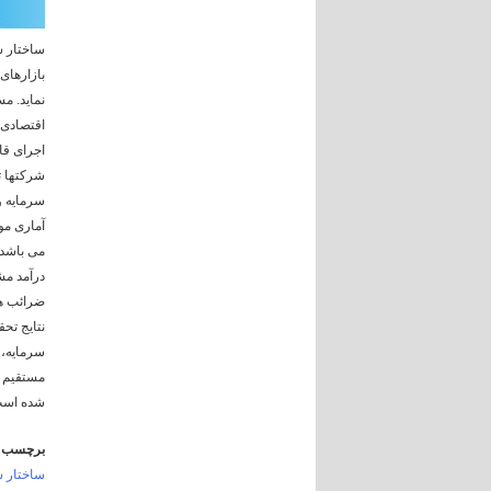
ساختار س
بازارهای
نماید. م
اجرای قا
شرکتها ت
سرمایه و
می باشد.
درآمد مش
ضرائب همبستگی اسپی
نتایج تح
سرمایه، 
مستقیم ب
شده است
برچسب ه
ساختار س