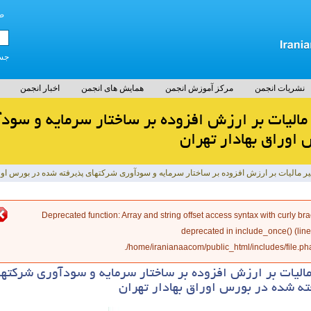
ص
جست
نشریات انجمن
مرکز آموزش انجمن
همایش های انجمن
اخبار انجمن
 مالیات بر ارزش افزوده بر ساختار سرمایه و سو
اوراق بهادار تهران
یر مالیات بر ارزش افزوده بر ساختار سرمایه و سودآوری شرکتهای پذیرفته شده در بورس اورا
طا
: Array and string offset access syntax with curly bra
Deprecated function
deprecated in
include_once()
(lin
/home/iranianaacom/public_html/includes/file.pha
مالیات بر ارزش افزوده بر ساختار سرمایه و سودآوری شرکتها
ته شده در بورس اوراق بهادار تهران