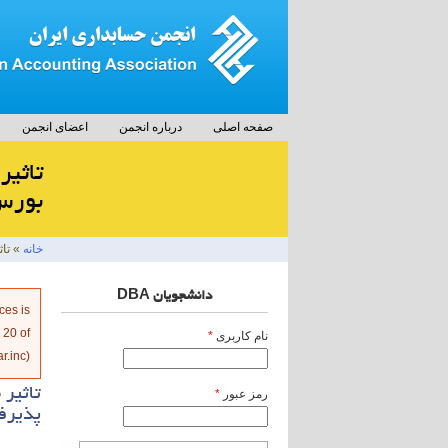
صفحه اصلی
درباره انجمن
اعضای انجمن
تاثیر
بورس 
خانه
» تاث
دانشجویان DBA
پیام خ
ces is
e
20
of
نام کاربری
*
r.inc
).
تاثیر 
رمز عبور
*
پذیرف