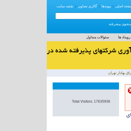
فحه اصلی
پیوندها
گالری تصاویر
نقشه سایت
جوی پیشرفته
رویداد ها
سئوالات متداول
دآوری شرکتهای پذیرفته شده در
ق بهادار تهران
Total Visitors: 17635936
ی