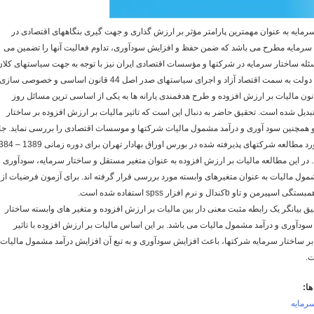
رمایه به عنوان مهمترین پارامتر مؤثر بر ارزش گذاری و جهت گیری بنگاههای اقتصادی در
 سرمایه مطرح می باشد که ضمن حفظ و افزایش سودآوری، تداوم فعالیت آنها را تضمین می
سئله ساختار سرمایه در شرکتها و مؤسسات اقتصادی ایران نیز با توجه به جهت سیاستهای کلان
اقتصادی دولت به سمت اقتصاد آزاد و اجرای سیاستهای صدر اصل 44 قانون اساسی و خصوصی س
نون مالیات بر ارزش افزوده و طرح هدفمندی یارانه ها به یکی از اساسی ترین مسائل روز
بدیل شده است. تحقیق حاضر به دنبال این است که تاثیر مالیات بر ارزش افزوده بر ساختار
 همچنین سود آوری و درآمد مشمول مالیات شرکتها و موسسات اقتصادی را بررسی نماید. جا
آماری مورد مطالعه شرکتهای پذیرفته شده در بورس اوراق بهادار تهرا
 در این مطالعه مالیات بر ارزش افزوده به عنوان متغیر مستقل و ساختار سرمایه، سودآوری و
مول مالیات به عنوان متغیرهای وابسته مورد بررسی قرار گرفته اند. برای آزمون فرضیات از
رمن و تاو bکندال و نرم افزار spss استفاده شده است.
قیق بیانگر یک رابطه مثبت معنی دار بین مالیات بر ارزش افزوده و متغیر های وابسته ساختار
سودآوری و درآمد مشمول مالیات می باشد. بر این اساس مالیات بر ارزش افزوده با تاثیر
ر ساختار سرمایه شرکتها، باعث افزایش سودآوری و به تبع آن افزایش درآمد مشمول مالیات آ
.
ا:
رمایه