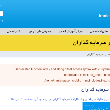
ص
جست
نشریات انجمن
مرکز آموزش انجمن
همایش های انجمن
اخبار انجمن
ر سرمايه گذاران
ظار سرمايه گذاران
طا
: Array and string offset access syntax with curly bra
Deprecated function
deprecated in
include_once()
(lin
/home/iranianaacom/public_html/includes/file.pha
 سرمايه گذاران
نرخ مالیات پرداختی و انتظارات سرمايه گذاران درباره سود آتي - صفحه 70 الي 87