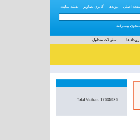
فحه اصلی
پیوندها
گالری تصاویر
نقشه سایت
جوی پیشرفته
رویداد ها
سئوالات متداول
Total Visitors: 17635936