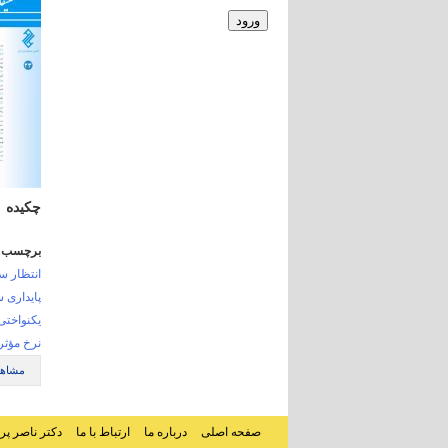
چکیده
برچسب ه
انتظار س
پایداری 
یکنواختی
نرخ مؤثر
مشاهد
صفحه اصلی
درباره ما
ارتباط با ما
دکتر ناصر پر