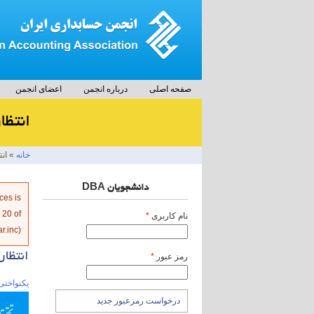
صفحه اصلی
درباره انجمن
اعضای انجمن
انتظا
خانه
» انت
دانشجویان DBA
پیام خ
ces is
e
20
of
نام کاربری
*
r.inc
).
انتظار
رمز عبور
*
یکنواختی 
درخواست رمزعبور جدید